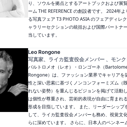
り、ソウルを拠点とするアートブックおよび展
ーム THE REFERENCE の創設者です。 202
る写真フェア T3 PHOTO ASIA のフェアディ
ャラリーセクションの統括および国際パートナ
当しています。
Leo Rongone
写真家、ライカ監査役会メンバー 、モンク
バルトロメオ（レオ）・ロンゴーネ（Bartolomeo 
Rongone）は、ファッション業界でキャリア
性と深い思索に基づくノンコンフォーミズム（
れない姿勢）を重んじるビジョンを掲げて活動
は個性が尊重され、芸術的表現が自由に育まれ
形成を目指しています。 また、リーダーシップ
して、ライカ監査役会メンバーも務め、視覚文
らに深めています。 さらに、日本人のペンネー