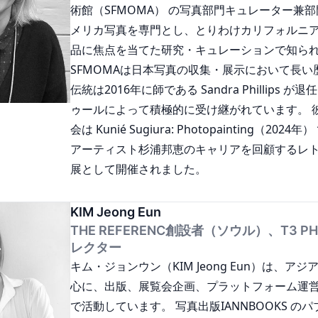
術館（SFMOMA） の写真部門キュレーター兼
ムでも高い評価を受けています。 ダイアンはこれ
メリカ写真を専門とし、とりわけカリフォルニ
の書籍を企画・編集しており、その中には 『Lewis B
品に焦点を当てた研究・キュレーションで知ら
Common Objects』、『Provoke: Between Prot
SFMOMAは日本写真の収集・展示において長い
Performance』、『Ishimoto: Lines and Bodi
伝統は2016年に師である Sandra Phillips 
Watabe: A Criminal Investigation』 など
ゥールによって積極的に受け継がれています。 
は京都のヴィラ九条山にてキュラトリアル・レ
会は Kunié Sugiura: Photopainting（20
ています。 また12年前には、ヨーロッパの約3
アーティスト杉浦邦恵のキャリアを回顧するレ
参加する年次プロジェクト・プラットフォーム 「Cura
展として開催されました。
を立ち上げました。
KIM Jeong Eun
THE REFERENC創設者（ソウル）、T3 PHO
レクター
キム・ジョンウン（KIM Jeong Eun）は、ア
心に、出版、展覧会企画、プラットフォーム運
で活動しています。 写真出版IANNBOOKS の