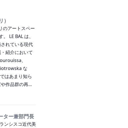
パリ）
、パリのアートスペー
 LE BAL は、
価されている現代
掘・紹介において
rouissa、
iotrowska な
ンスではあまり知ら
家や作品群の再評
ith Joy
llip、Mark
など）。さらに、LE
対象としたビジュ
ーター兼部門長
ンフランシスコ近代美
・プラットフォー