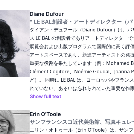
Diane Dufour
* LE BAL創設者・アートディレクター（
ダイアン・デュフール（Diane Dufour）は
ス LE BAL の創設者でありアートディレクターです。
展覧会および出版プログラムで国際的に高く評
アートスペースであり、新進アーティストの発
重要な役割を果たしています（例：Mohamed Bou
Clément Cogitore、Noémie Goudal、Joanna P
ど）。 同時に LE BAL は、ヨーロッパやフラ
れていない、あるいは忘れられていた重要な作
価にも力を入れています（例：Chauncey Hare、Jud
Show full text
Ross、Dirk Braeckman、Mark Lewis、Chris Ki
Cohen、Yasuhiro Ishimoto、Wang Bing 
Erin O'Toole
BAL は、青少年、学生、教師、アーティストを
サンフランシスコ近代美術館、写真キュレ
エリン・オトゥール（Erin O’Toole）は、サ
アル・リテラシー教育プログラムやオンライン