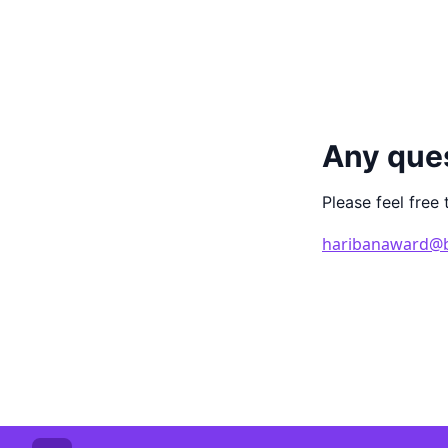
Any que
Please feel free 
haribanaward@b