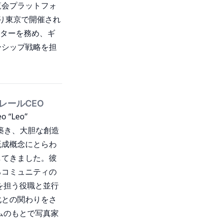
覧会プラットフォ
4年より東京で開催され
レクターを務め、ギ
ーシップ戦略を担
レールCEO
“Leo”
を築き、大胆な創造
既成概念にとらわ
してきました。彼
るコミュニティの
を担う役職と並行
化との関わりをさ
ムのもとで写真家