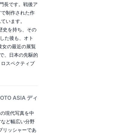
部門長です。戦後ア
までに30冊以上
アで制作された作
altz:
れています。
est and
歴史を持ち、その
es』、『Yukichi
が退任した後も、オト
があります。 2026年に
彼女の最近の展覧
ジデンスに参加し
24年） で、日本の先駆的
0の写真・美術館が
トロスペクティブ
tors’ Day」
TO ASIA ディ
ジアの現代写真を中
営など幅広い分野
パブリッシャーであ