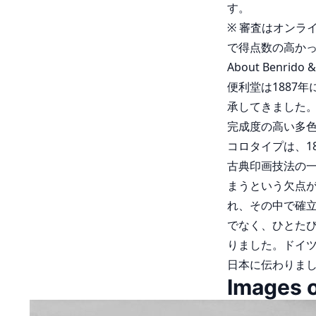
す。
※ 審査はオンラ
で得点数の高かっ
About Benrido &
便利堂は1887
承してきました
完成度の高い多
コロタイプは、1
古典印画技法の
まうという欠点
れ、その中で確
でなく、ひとた
りました。ドイ
日本に伝わりま
Images o