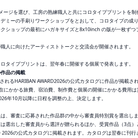
イメージを選び、工房の熟練職人と共にコロタイププリントを制
カデミーの手刷りワークショップをとおして、コロタイプの成
クショップの最初にハガキサイズと8x10inch の版が一枚ず
や職人に向けたアーティストトークと交流会が開催されます。
コロタイププリントは、翌年春に開催する個展で発表します。
の作品の掲載
行されるHARIBAN AWARD2026の公式カタログに作品が掲載さ
滞在にかかる旅費、宿泊費、制作費と個展の開催にかかる費用は
2026年10月以降に日程を調整の上、決定します。
】
員は、審査に応募された作品群の中から審査員特別賞を選出し
家は選出した審査員から選評が贈られるほか、受賞作品（3点）
WARD 2026の公式カタログに掲載されます。カタログは翌春に刊