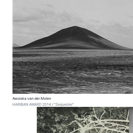
Awoiska van der Molen
HARIBAN AWARD 2014 / "Sequester"