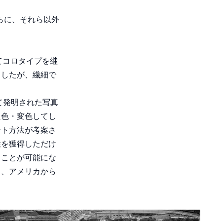
らに、それら以外
ってコロタイプを継
ましたが、繊細で
て発明された写真
退色・変色してし
ント方法が考案さ
性を獲得しただけ
ることが可能にな
し、アメリカから