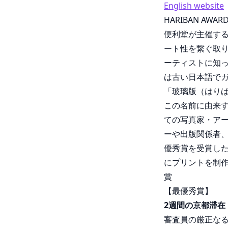
English website
HARIBAN AWA
便利堂が主催する
ート性を繋ぐ取
ーティストに知っ
は古い日本語で
「玻璃版（はり
この名前に由来
ての写真家・ア
ーや出版関係者
優秀賞を受賞し
にプリントを制
賞
【最優秀賞】
2週間の京都滞在
審査員の厳正な