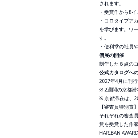
されます。
・受賞作から8
・コロタイプア
を学びます。ワー
す。
・便利堂の社員
個展の開催
制作した８点の
公式カタログへ
2027年4月に刊
※ 2週間の京都
※ 京都滞在は、
【審査員特別賞
それぞれの審査
賞を受賞した作
HARIBAN A