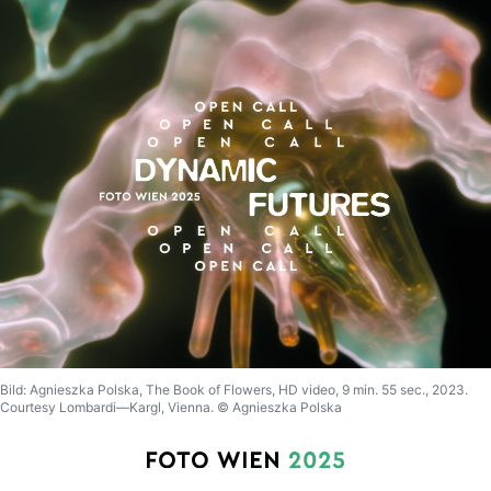
Bild: Agnieszka Polska, The Book of Flowers, HD video, 9 min. 55 sec., 2023.
Courtesy Lombardi—Kargl, Vienna. © Agnieszka Polska